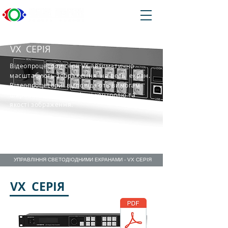
VX СЕРІЯ
Відеопроцесори серії VX автоматично
масштабують зображення на весь екран.
Відеопроцесори відповідають вимогам
широкомовлення у сфері контролю та
якості зображення.
УПРАВЛІННЯ СВЕТОДІОДНИМИ ЕКРАНАМИ - VX СЕРІЯ
VX СЕРІЯ