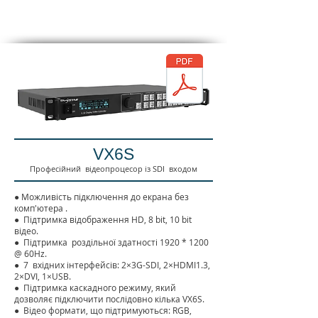
VX6S
Професійний відеопроцесор із SDI входом
●
Можливість підключення до екрана без
комп'ютера
.
●
Підтримка відображення HD, 8 bit, 10 bit
відео.
●
Підтримка
роздільної здатності 1920 * 1200
@ 60Hz.
●
7
вхідних інтерфейсів: 2×3G-SDI, 2×HDMI1.3,
2×DVI, 1×USB.
●
Підтримка каскадного режиму, який
дозволяє підключити послідовно кілька VX6S.
●
Відео формати, що підтримуються: RGB,