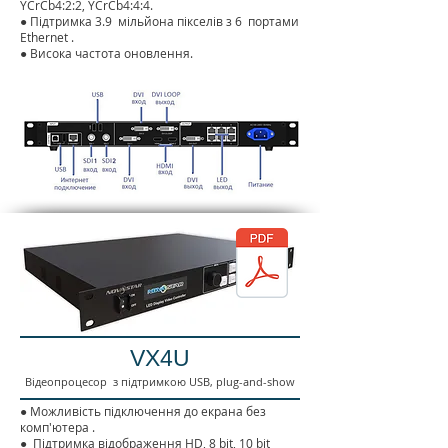
YCrCb4:2:2, YCrCb4:4:4.
●
Підтримка 3.9
мільйона пікселів з 6
портами
Ethernet
.
● Висока частота оновлення.
VX4U
Відеопроцесор з підтримкою USB, plug-and-show
●
Можливість підключення до екрана без
комп'ютера
.
●
Підтримка відображення HD, 8 bit, 10 bit