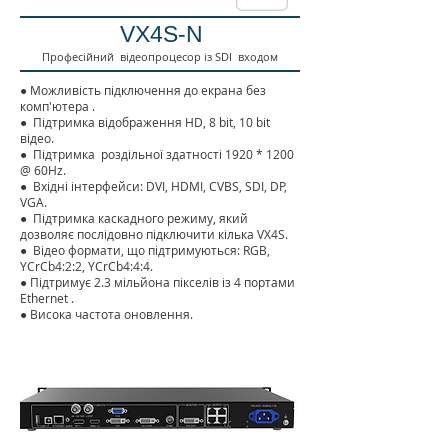
VX4S-N
Професійний відеопроцесор із SDI входом
●
Можливість підключення до екрана без
комп'ютера
.
●
Підтримка відображення HD, 8 bit, 10 bit
відео.
●
Підтримка
роздільної здатності 1920 * 1200
@ 60Hz.
●
Вхідні інтерфейси: DVI, HDMI, CVBS, SDI, DP,
VGA.
●
Підтримка каскадного режиму, який
дозволяє послідовно підключити кілька VX4S.
●
Відео формати, що підтримуються: RGB,
YCrCb4:2:2, YCrCb4:4:4.
●
Підтримує 2.3 мільйона пікселів із 4 портами
Ethernet
.
● Висока частота оновлення.