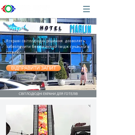
ГОТЕЛІ
Яскраві світлодіодні рішення дозволять
забезпечити бездоганний імідж сучасного
готелю.
ВІДПРАВИТИ ЗАПИТ
СВІТЛОДІОДНІ ЕКРАНИ ДЛЯ ГОТЕЛІВ