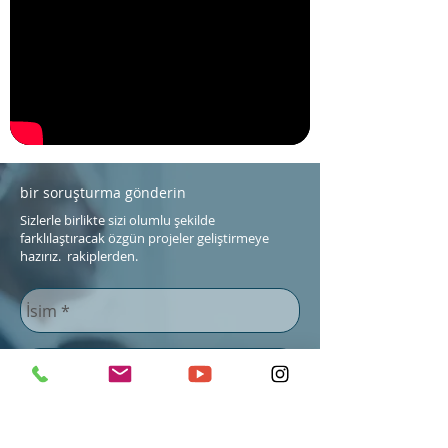
bir soruşturma gönderin
Sizlerle birlikte sizi olumlu şekilde
farklılaştıracak özgün projeler geliştirmeye
hazırız. rakiplerden.