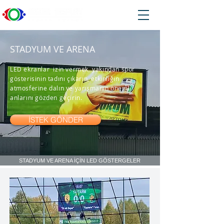
STADYUM VE ARENA
LED ekranlar izin vermek yakından spor
gösterisinin tadını çıkarın, etkinliğin
atmosferine dalın ve yarışmanın önemli
anlarını gözden geçirin.
İSTEK GÖNDER
STADYUM VE ARENA İÇİN LED GÖSTERGELER