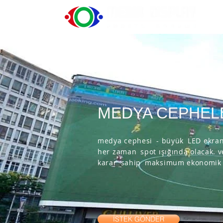
MEDYA CEPHEL
medya cephesi
- büyük
LED ekran
her zaman
spot ışığında olacak. v
karar
sahip
maksimum ekonomik v
İSTEK GÖNDER