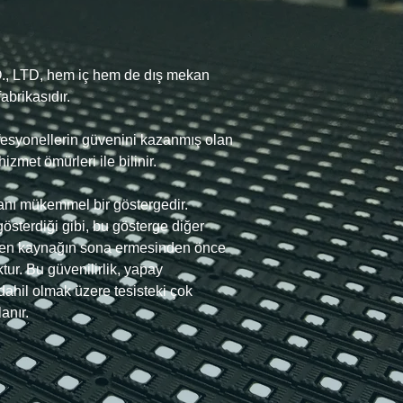
LTD, hem iç hem de dış mekan
abrikasıdır.
ofesyonellerin güvenini kazanmış olan
izmet ömürleri ile bilinir.
anı mükemmel bir göstergedir.
österdiği gibi, bu gösterge diğer
irilen kaynağın sona ermesinden önce
tur. Bu güvenilirlik, yapay
 dahil olmak üzere tesisteki çok
lanır.