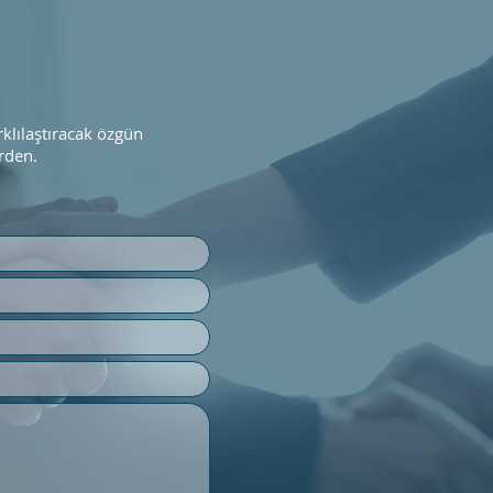
arklılaştıracak özgün
erden.