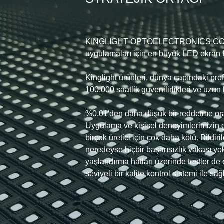
KINGLIGHT OPTOELECTRONICS CO., 
uygulamaları için en büyük LED ekran f
Kinglight ürünleri, dünya çapındaki pr
100.000 saatlik güvenilirlikleri ve uzun h
%0.01'den daha düşük bir reddetme or
Uygulama ve kişisel deneyimlerimizin g
birçok üretici için çok daha kötü. Bild
neredeyse hiçbir başarısızlık vakası yok
yaşlandırma hatları üzerinde testler de
seviyeli bir kalite kontrol sistemi ile sağ