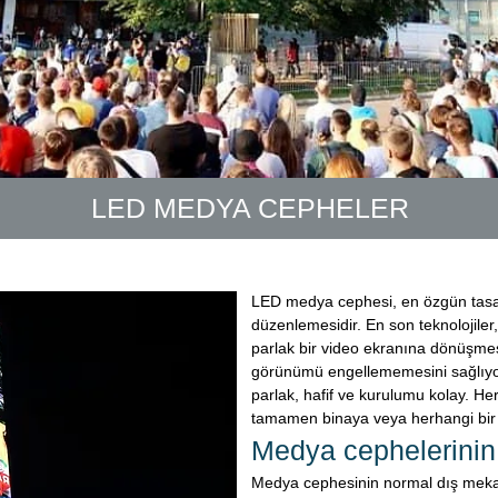
LED MEDYA CEPHELER
LED medya cephesi, en özgün tasarım
düzenlemesidir. En son teknolojiler
parlak bir video ekranına dönüşmes
görünümü engellememesini sağlıy
parlak, hafif ve kurulumu kolay. Herh
tamamen binaya veya herhangi bir 
Medya cephelerinin 
Medya cephesinin normal dış mekan 