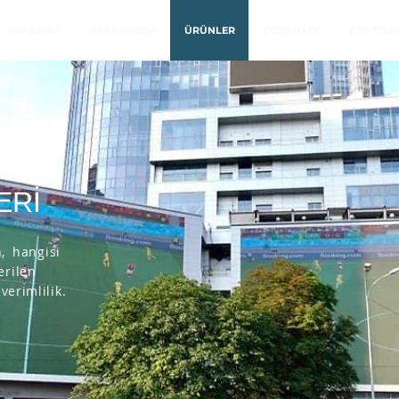
ANASAYFA
HAKKIMIZDA
ÜRÜNLER
ÇÖZÜMLER
PROJELE
ERİ
,
hangisi
erilen
erimlilik.