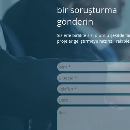
bir soruşturma
gönderin
Sizlerle birlikte sizi olumlu şekilde f
projeler geliştirmeye hazırız. rakipl