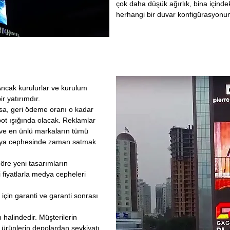
çok daha düşük ağırlık, bina içinde
herhangi bir duvar konfigürasyonu
Ancak kurulurlar ve kurulum
ir yatırımdır.
rsa, geri ödeme oranı o kadar
ot ışığında olacak. Reklamlar
ve en ünlü markaların tümü
Medya cephesinde zaman satmak
öre yeni tasarımların
i fiyatlarla medya cepheleri
in garanti ve garanti sonrası
halindedir. Müşterilerin
ürünlerin depolardan sevkiyatı