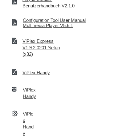
Benutzerhandbuch V2.1.0
Configuration Tool User Manual
Multimedia Player V5.6.1
ViPlex Express
V1.9.2.0201-Setup
(x32)
ViPlex Handy
ViPlex
Handy
ViPle
x
Hand
y