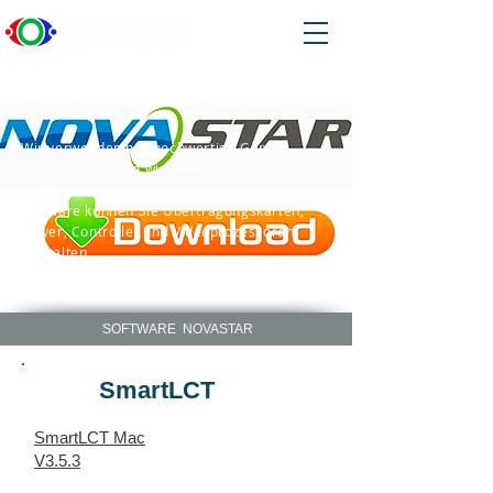
SOFTWARE
Wir verwenden nur hochwertige Geräte.
Daher verwenden wir die NovaStar-Software
zur Steuerung von LED-Bildschirmen. Mit der
Software können Sie Übertragungskarten,
Player, Controller und Videoprozessoren
verwalten.
SOFTWARE NOVASTAR
SmartLCT
SmartLCT Mac
V3.5.3