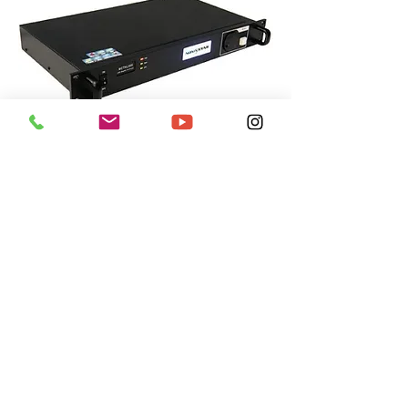
STANDARDSERIE
Senden Sie eine
Anfrage
Unsere Experten helfen Ihnen schnell und
kompetent bei der Auswahl der
Steuerungstechnik für Ihren Bildschirm.