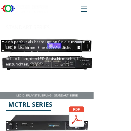
STANDART SERIES
Sendecontroller der Standart-Serie eignen
sich perfekt als beste Option für die meisten
LED-Bildschirme. Eine übersichtliche
Benutzeroberfläche und simple management
helfen Ihnen, den LED-Bildschirm schnell
einzurichten.
LED-DISPLAY-STEUERUNG - STANDART-SERIE
MCTRL SERIES