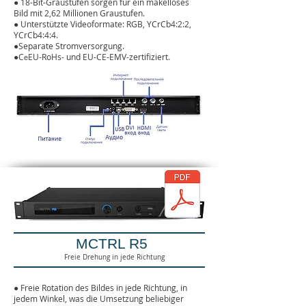
●
18-Bit-Graustufen sorgen für ein makelloses
Bild mit 2,62 Millionen Graustufen.
●
Unterstützte Videoformate: RGB, YCrCb4:2:2,
YCrCb4:4:4.
●
Separate Stromversorgung
.
●C
EU-RoHs- und EU-CE-EMV-zertifiziert.
e
MCTRL R5
Freie Drehung in jede Richtung
● Freie Rotation des Bildes in jede Richtung, in
jedem Winkel, was die Umsetzung beliebiger