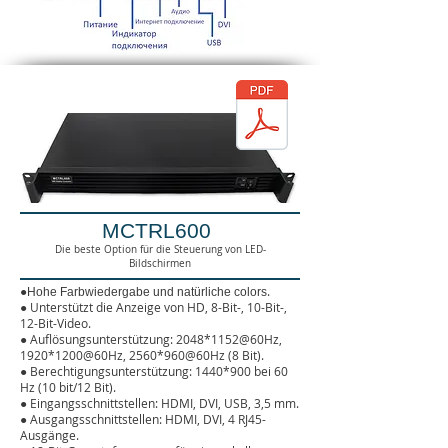
MCTRL600
Die beste Option für die Steuerung von LED-
Bildschirmen
●
.
Hohe Farbwiedergabe und natürliche colors
●
Unterstützt die Anzeige von HD, 8-Bit-, 10-Bit-,
12-Bit-Video.
●
Auflösungsunterstützung: 2048*1152@60Hz,
1920*1200@60Hz, 2560*960@60Hz (8 Bit).
●
Berechtigungsunterstützung: 1440
*900 bei 60
Hz
(10 bit/12 Bit).
●
Eingangsschnittstellen: HDMI, DVI, USB, 3,5 mm.
●
Ausgangsschnittstellen: HDMI, DVI, 4 RJ45-
Ausgänge.