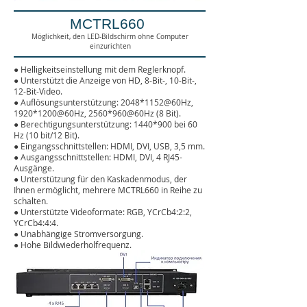
MCTRL660
Möglichkeit, den LED-Bildschirm ohne Computer
einzurichten
● Helligkeitseinstellung mit dem Reglerknopf.
●
Unterstützt die Anzeige von HD, 8-Bit-, 10-Bit-,
12-Bit-Video.
●
Auflösungsunterstützung: 2048*1152@60Hz,
1920*1200@60Hz, 2560*960@60Hz (8 Bit).
●
Berechtigungsunterstützung: 1440
*900 bei 60
Hz
(10 bit/12 Bit).
●
Eingangsschnittstellen: HDMI, DVI, USB, 3,5 mm.
●
Ausgangsschnittstellen: HDMI, DVI, 4 RJ45-
Ausgänge.
●
Unterstützung für den Kaskadenmodus, der
Ihnen ermöglicht, mehrere MCTRL660 in Reihe zu
schalten.
●
Unterstützte Videoformate: RGB, YCrCb4:2:2,
YCrCb4:4:4.
● Unabhängige Stromversorgung.
● Hohe Bildwiederholfrequenz.