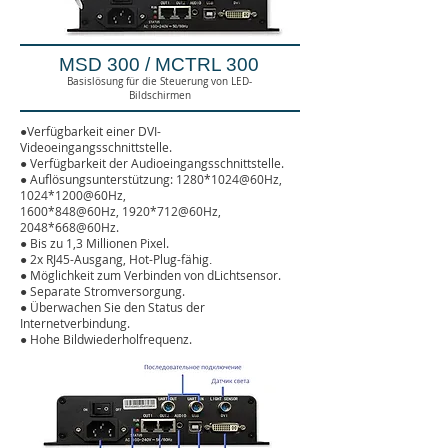
MSD 300 / MCTRL 300
Basislösung für die Steuerung von LED-
Bildschirmen
●
Verfügbarkeit einer DVI-
Videoeingangsschnittstelle
.
●
Verfügbarkeit der Audioeingangsschnittstelle
.
●
Auflösungsunterstützung: 1280*1024@60Hz,
1024*1200@60Hz,
1600*848@60Hz,
1920*712@60Hz,
2048
*668
@60Hz.
● Bis zu 1,3 Millionen Pixel.
●
2x RJ45-Ausgang, Hot-Plug-fähig
.
● Möglichkeit zum Verbinden von d
Lichtsensor
.
●
Separate Stromversorgung.
● Überwachen Sie den Status der
Internetverbindung.
● Hohe Bildwiederholfrequenz.